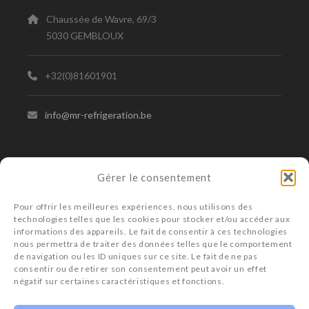
Chaussée de Wavre, 69/3
5030 GEMBLOUX
+32(0)81601901
info@mr-refrigeration.be
MR – BRUXELLES
Gérer le consentement
Avenue de la Basilique, 122
Pour offrir les meilleures expériences, nous utilisons des
1081 KOEKELBERG
technologies telles que les cookies pour stocker et/ou accéder aux
informations des appareils. Le fait de consentir à ces technologies
nous permettra de traiter des données telles que le comportement
+32(02)4683741
de navigation ou les ID uniques sur ce site. Le fait de ne pas
consentir ou de retirer son consentement peut avoir un effet
négatif sur certaines caractéristiques et fonctions.
info@mr-refrigeration.be