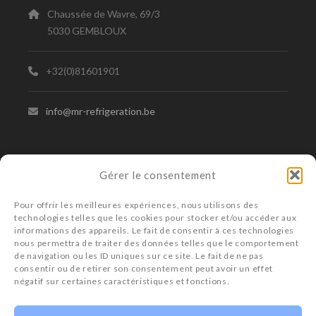
Chaussée de Wavre, 69/3
5030 GEMBLOUX
+32(0)81601901
info@mr-refrigeration.be
MR – BRUXELLES
Gérer le consentement
Avenue de la Basilique, 122
Pour offrir les meilleures expériences, nous utilisons des
1081 KOEKELBERG
technologies telles que les cookies pour stocker et/ou accéder aux
informations des appareils. Le fait de consentir à ces technologies
nous permettra de traiter des données telles que le comportement
+32(02)4683741
de navigation ou les ID uniques sur ce site. Le fait de ne pas
consentir ou de retirer son consentement peut avoir un effet
négatif sur certaines caractéristiques et fonctions.
info@mr-refrigeration.be